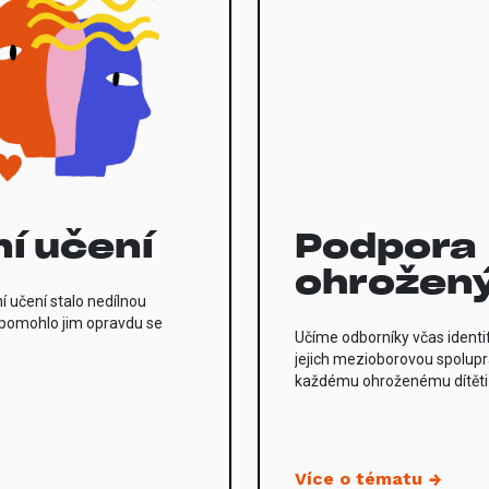
í učení
Podpora
ohrožený
 učení stalo nedílnou
 a pomohlo jim opravdu se
Učíme odborníky včas identi
jejich mezioborovou spolupr
každému ohroženému dítěti 
Více o tématu