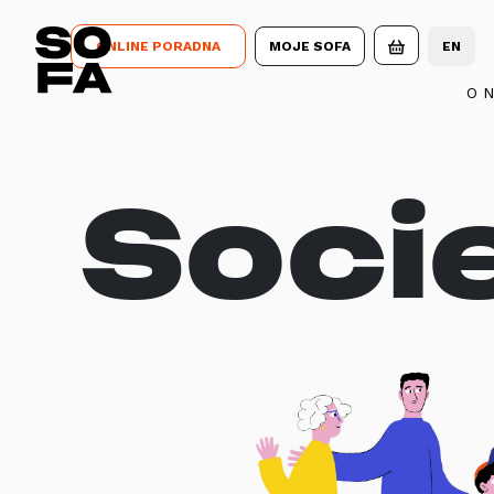
ONLINE PORADNA
MOJE SOFA
EN
O 
Socie