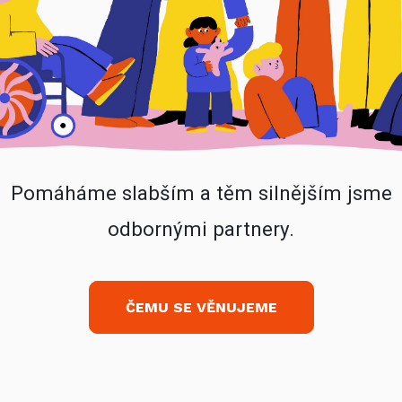
Pomáháme slabším a těm silnějším jsme
odbornými partnery.
ČEMU SE VĚNUJEME