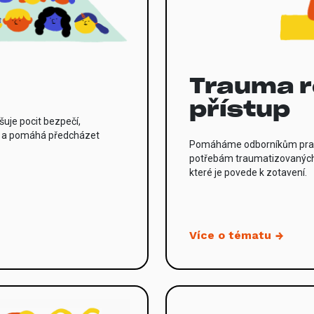
Trauma r
přístup
uje pocit bezpečí,
ní a pomáhá předcházet
Pomáháme odborníkům pracu
potřebám traumatizovaných d
které je povede k zotavení.
Více o tématu