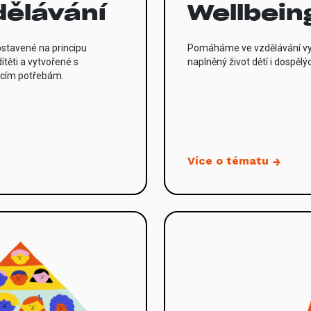
dělávání
Wellbein
ostavené na principu
Pomáháme ve vzdělávání vy
ítěti a vytvořené s
naplněný život dětí i dospělý
acím potřebám.
Více o tématu