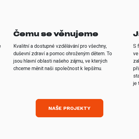
Čemu se věnujeme
J
e
Kvalitní a dostupné vzdělávání pro všechny,
S 
duševní zdraví a pomoc ohroženým dětem. To
ve
jsou hlavní oblasti našeho zájmu, ve kterých
za
chceme měnit naši společnost k lepšímu.
př
st
je 
NAŠE PROJEKTY